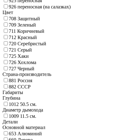
925
переносная
926
переносная (на салазках)
Цвет
708
Защитный
709
Зеленый
711
Коричневый
712
Красный
720
Серебристый
721
Серый
725
Хаки
726
Хохлома
727
Черный
Страна-производитель
881
Россия
882
СССР
Габариты
Глубина
1012
50.5 см.
Диаметр дымохода
1009
11.5 см.
Детали
Основной материал
653
Алюминий
660
Дерево