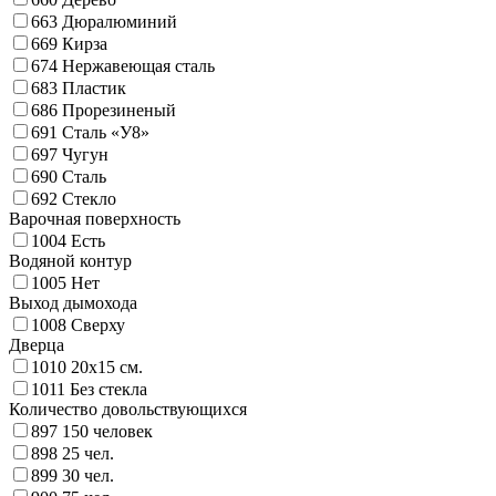
663
Дюралюминий
669
Кирза
674
Нержавеющая сталь
683
Пластик
686
Прорезиненый
691
Сталь «У8»
697
Чугун
690
Сталь
692
Стекло
Варочная поверхность
1004
Есть
Водяной контур
1005
Нет
Выход дымохода
1008
Сверху
Дверца
1010
20х15 см.
1011
Без стекла
Количество довольствующихся
897
150 человек
898
25 чел.
899
30 чел.