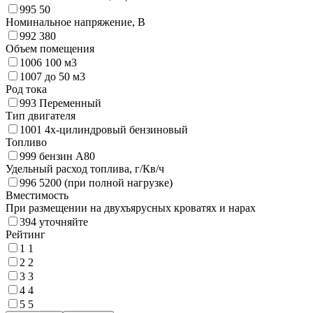
995
50
Номинальное напряжение, В
992
380
Объем помещения
1006
100 м3
1007
до 50 м3
Род тока
993
Переменный
Тип двигателя
1001
4х-цилиндровый бензиновый
Топливо
999
бензин А80
Удельный расход топлива, г/Кв/ч
996
5200 (при полной нагрузке)
Вместимость
При размещении на двухъярусных кроватях и нарах
394
уточняйте
Рейтинг
1
1
2
2
3
3
4
4
5
5