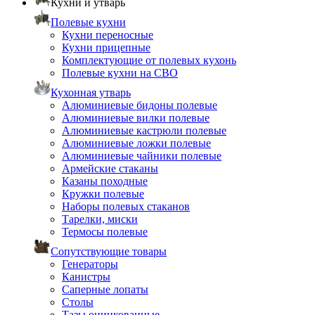
Кухни и утварь
Полевые кухни
Кухни переносные
Кухни прицепные
Комплектующие от полевых кухонь
Полевые кухни на СВО
Кухонная утварь
Алюминиевые бидоны полевые
Алюминиевые вилки полевые
Алюминиевые кастрюли полевые
Алюминиевые ложки полевые
Алюминиевые чайники полевые
Армейские стаканы
Казаны походные
Кружки полевые
Наборы полевых стаканов
Тарелки, миски
Термосы полевые
Сопутствующие товары
Генераторы
Канистры
Саперные лопаты
Столы
Тазы оцинкованные