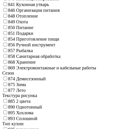
841
Кухонная утварь
846
Организация питания
848
Отопление
849
Охота
850
Питание
851
Подарки
854
Приготовление пищи
856
Ручной инструмент
857
Рыбалка
858
Санитарная обработка
868
Хранение
869
Электромонтажные и кабельные работы
Сезон
874
Демисезонный
875
Зима
877
Лето
Текстура рисунка
885
2 цвета
890
Однотонный
895
Хохлома
893
Сплошной
Тип кухни