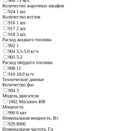
900
75 чел.
Количество жарочных шкафов
924
1 шт.
Количество котлов
916
1 шт.
917
2 шт.
918
3 шт.
Расход жидкого топлива
902
1
904
3.5-5.0 кг/ч
905
5-2
Расход твёрдого топлива
908
11
910
18.0 кг/ч
Технические данные
Количество фаз
994
3
Модель двигателя
1002
Москвич 408
Мощность
990
6 квт
Номинальная мощность, Вт
929
8000
Номинальная частота, Гц