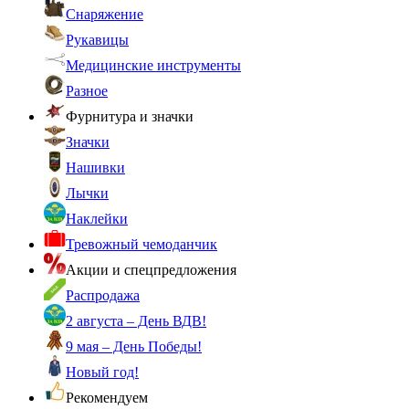
Снаряжение
Рукавицы
Медицинские инструменты
Разное
Фурнитура и значки
Значки
Нашивки
Лычки
Наклейки
Тревожный чемоданчик
Акции и спецпредложения
Распродажа
2 августа – День ВДВ!
9 мая – День Победы!
Новый год!
Рекомендуем