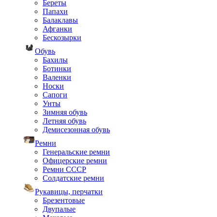
Береты
Папахи
Балаклавы
Афганки
Бескозырки
Обувь
Бахилы
Ботинки
Валенки
Носки
Сапоги
Унты
Зимняя обувь
Летняя обувь
Демисезонная обувь
Ремни
Генеральские ремни
Офицерские ремни
Ремни СССР
Солдатские ремни
Рукавицы, перчатки
Брезентовые
Двупалые