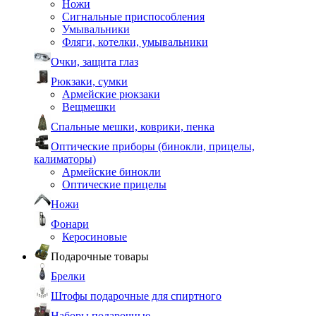
Ножи
Сигнальные приспособления
Умывальники
Фляги, котелки, умывальники
Очки, защита глаз
Рюкзаки, сумки
Армейские рюкзаки
Вещмешки
Спальные мешки, коврики, пенка
Оптические приборы (бинокли, прицелы,
калиматоры)
Армейские бинокли
Оптические прицелы
Ножи
Фонари
Керосиновые
Подарочные товары
Брелки
Штофы подарочные для спиртного
Наборы подарочные