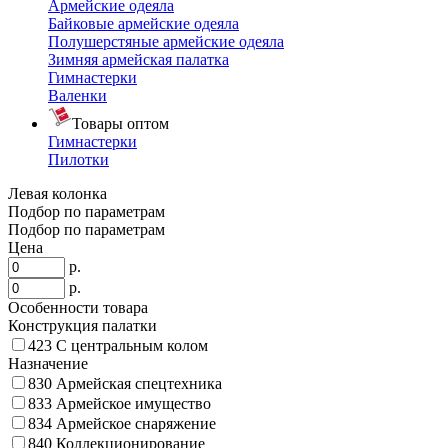
Армейские одеяла
Байковые армейские одеяла
Полушерстяные армейские одеяла
Зимняя армейская палатка
Гимнастерки
Валенки
Товары оптом
Гимнастерки
Пилотки
Левая колонка
Подбор по параметрам
Подбор по параметрам
Цена
р.
р.
Особенности товара
Конструкция палатки
423
С центральным колом
Назначение
830
Армейская спецтехника
833
Армейское имущество
834
Армейское снаряжение
840
Коллекционирование