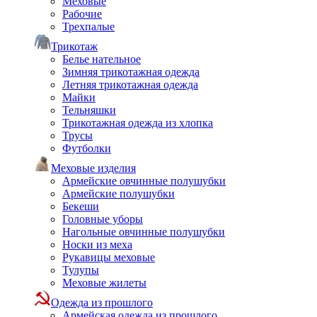
Меховые
Рабочие
Трехпалые
Трикотаж
Белье нательное
Зимняя трикотажная одежда
Летняя трикотажная одежда
Майки
Тельняшки
Трикотажная одежда из хлопка
Трусы
Футболки
Меховые изделия
Армейские овчинные полушубки
Армейские полушубки
Бекеши
Головные уборы
Нагольные овчинные полушубки
Носки из меха
Рукавицы меховые
Тулупы
Меховые жилеты
Одежда из прошлого
Армейская одежда из прошлого