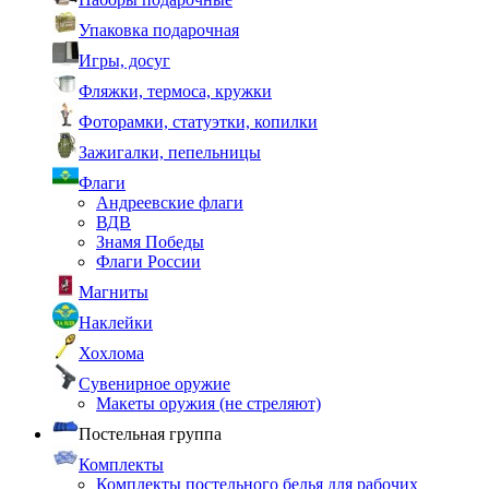
Упаковка подарочная
Игры, досуг
Фляжки, термоса, кружки
Фоторамки, статуэтки, копилки
Зажигалки, пепельницы
Флаги
Андреевские флаги
ВДВ
Знамя Победы
Флаги России
Магниты
Наклейки
Хохлома
Сувенирное оружие
Макеты оружия (не стреляют)
Постельная группа
Комплекты
Комплекты постельного белья для рабочих