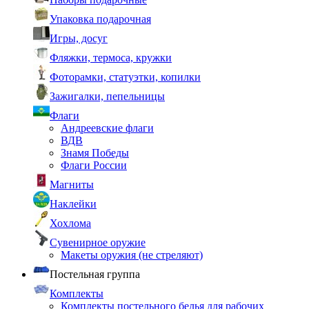
Упаковка подарочная
Игры, досуг
Фляжки, термоса, кружки
Фоторамки, статуэтки, копилки
Зажигалки, пепельницы
Флаги
Андреевские флаги
ВДВ
Знамя Победы
Флаги России
Магниты
Наклейки
Хохлома
Сувенирное оружие
Макеты оружия (не стреляют)
Постельная группа
Комплекты
Комплекты постельного белья для рабочих