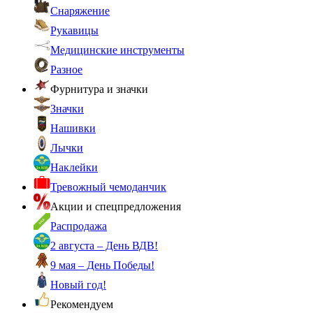
Снаряжение
Рукавицы
Медицинские инструменты
Разное
Фурнитура и значки
Значки
Нашивки
Лычки
Наклейки
Тревожный чемоданчик
Акции и спецпредложения
Распродажа
2 августа – День ВДВ!
9 мая – День Победы!
Новый год!
Рекомендуем