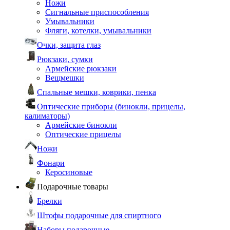
Ножи
Сигнальные приспособления
Умывальники
Фляги, котелки, умывальники
Очки, защита глаз
Рюкзаки, сумки
Армейские рюкзаки
Вещмешки
Спальные мешки, коврики, пенка
Оптические приборы (бинокли, прицелы,
калиматоры)
Армейские бинокли
Оптические прицелы
Ножи
Фонари
Керосиновые
Подарочные товары
Брелки
Штофы подарочные для спиртного
Наборы подарочные