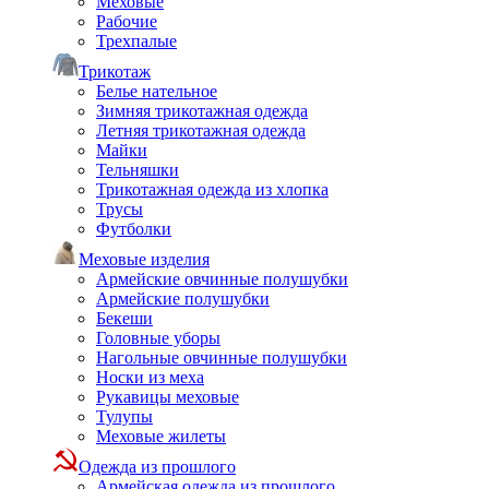
Меховые
Рабочие
Трехпалые
Трикотаж
Белье нательное
Зимняя трикотажная одежда
Летняя трикотажная одежда
Майки
Тельняшки
Трикотажная одежда из хлопка
Трусы
Футболки
Меховые изделия
Армейские овчинные полушубки
Армейские полушубки
Бекеши
Головные уборы
Нагольные овчинные полушубки
Носки из меха
Рукавицы меховые
Тулупы
Меховые жилеты
Одежда из прошлого
Армейская одежда из прошлого