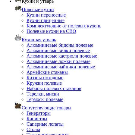
Кухни и утварь
Полевые кухни
Кухни переносные
Кухни прицепные
Комплектующие от полевых кухонь
Полевые кухни на СВО
Кухонная утварь
Алюминиевые бидоны полевые
Алюминиевые вилки полевые
Алюминиевые кастрюли полевые
Алюминиевые ложки полевые
Алюминиевые чайники полевые
Армейские стаканы
Казаны походные
Кружки полевые
Наборы полевых стаканов
Тарелки, миски
Термосы полевые
Сопутствующие товары
Генераторы
Канистры
Саперные лопаты
Столы
Тазы оцинкованные