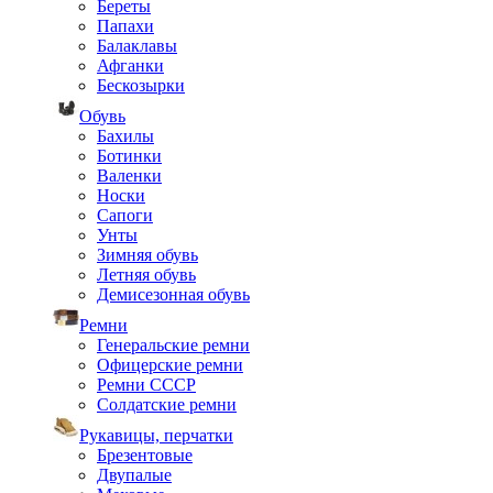
Береты
Папахи
Балаклавы
Афганки
Бескозырки
Обувь
Бахилы
Ботинки
Валенки
Носки
Сапоги
Унты
Зимняя обувь
Летняя обувь
Демисезонная обувь
Ремни
Генеральские ремни
Офицерские ремни
Ремни СССР
Солдатские ремни
Рукавицы, перчатки
Брезентовые
Двупалые