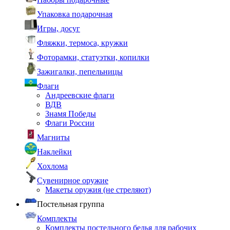
Упаковка подарочная
Игры, досуг
Фляжки, термоса, кружки
Фоторамки, статуэтки, копилки
Зажигалки, пепельницы
Флаги
Андреевские флаги
ВДВ
Знамя Победы
Флаги России
Магниты
Наклейки
Хохлома
Сувенирное оружие
Макеты оружия (не стреляют)
Постельная группа
Комплекты
Комплекты постельного белья для рабочих