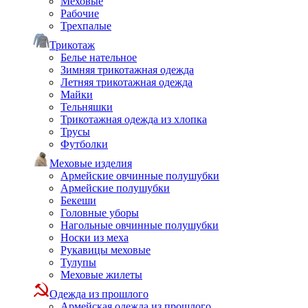
Меховые
Рабочие
Трехпалые
Трикотаж
Белье нательное
Зимняя трикотажная одежда
Летняя трикотажная одежда
Майки
Тельняшки
Трикотажная одежда из хлопка
Трусы
Футболки
Меховые изделия
Армейские овчинные полушубки
Армейские полушубки
Бекеши
Головные уборы
Нагольные овчинные полушубки
Носки из меха
Рукавицы меховые
Тулупы
Меховые жилеты
Одежда из прошлого
Армейская одежда из прошлого