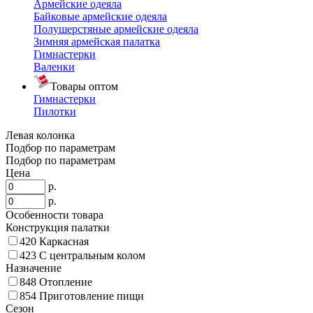
Армейские одеяла
Байковые армейские одеяла
Полушерстяные армейские одеяла
Зимняя армейская палатка
Гимнастерки
Валенки
Товары оптом
Гимнастерки
Пилотки
Левая колонка
Подбор по параметрам
Подбор по параметрам
Цена
р.
р.
Особенности товара
Конструкция палатки
420
Каркасная
423
С центральным колом
Назначение
848
Отопление
854
Приготовление пищи
Сезон