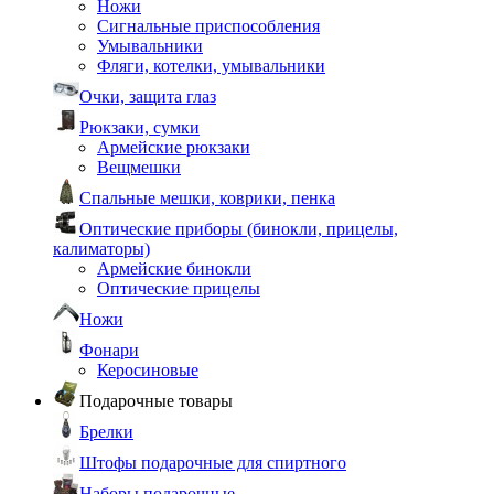
Ножи
Сигнальные приспособления
Умывальники
Фляги, котелки, умывальники
Очки, защита глаз
Рюкзаки, сумки
Армейские рюкзаки
Вещмешки
Спальные мешки, коврики, пенка
Оптические приборы (бинокли, прицелы,
калиматоры)
Армейские бинокли
Оптические прицелы
Ножи
Фонари
Керосиновые
Подарочные товары
Брелки
Штофы подарочные для спиртного
Наборы подарочные