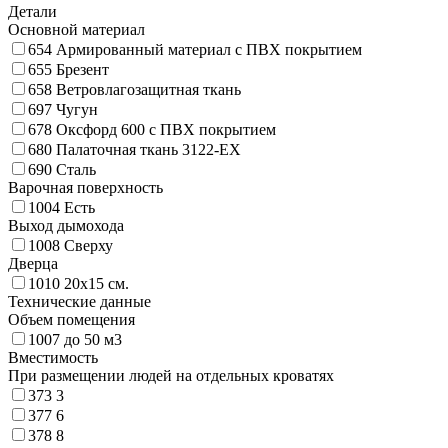
Детали
Основной материал
654
Армированный материал c ПВХ покрытием
655
Брезент
658
Ветровлагозащитная ткань
697
Чугун
678
Оксфорд 600 с ПВХ покрытием
680
Палаточная ткань 3122-ЕХ
690
Сталь
Варочная поверхность
1004
Есть
Выход дымохода
1008
Сверху
Дверца
1010
20х15 см.
Технические данные
Объем помещения
1007
до 50 м3
Вместимость
При размещении людей на отдельных кроватях
373
3
377
6
378
8