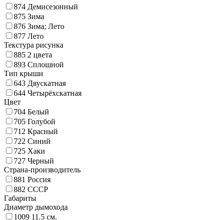
874
Демисезонный
875
Зима
876
Зима; Лето
877
Лето
Текстура рисунка
885
2 цвета
893
Сплошной
Тип крыши
643
Двускатная
644
Четырёхскатная
Цвет
704
Белый
705
Голубой
712
Красный
722
Синий
725
Хаки
727
Черный
Страна-производитель
881
Россия
882
СССР
Габариты
Диаметр дымохода
1009
11.5 см.