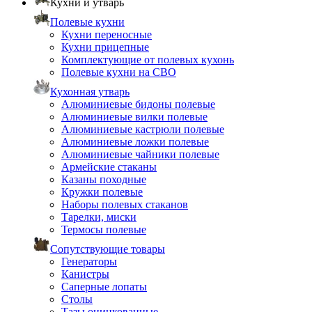
Кухни и утварь
Полевые кухни
Кухни переносные
Кухни прицепные
Комплектующие от полевых кухонь
Полевые кухни на СВО
Кухонная утварь
Алюминиевые бидоны полевые
Алюминиевые вилки полевые
Алюминиевые кастрюли полевые
Алюминиевые ложки полевые
Алюминиевые чайники полевые
Армейские стаканы
Казаны походные
Кружки полевые
Наборы полевых стаканов
Тарелки, миски
Термосы полевые
Сопутствующие товары
Генераторы
Канистры
Саперные лопаты
Столы
Тазы оцинкованные