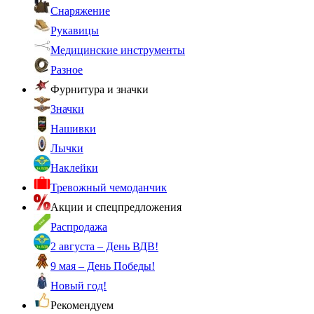
Снаряжение
Рукавицы
Медицинские инструменты
Разное
Фурнитура и значки
Значки
Нашивки
Лычки
Наклейки
Тревожный чемоданчик
Акции и спецпредложения
Распродажа
2 августа – День ВДВ!
9 мая – День Победы!
Новый год!
Рекомендуем