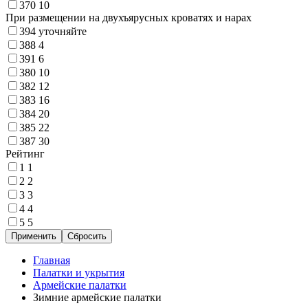
370
10
При размещении на двухъярусных кроватях и нарах
394
уточняйте
388
4
391
6
380
10
382
12
383
16
384
20
385
22
387
30
Рейтинг
1
1
2
2
3
3
4
4
5
5
Главная
Палатки и укрытия
Армейские палатки
Зимние армейские палатки