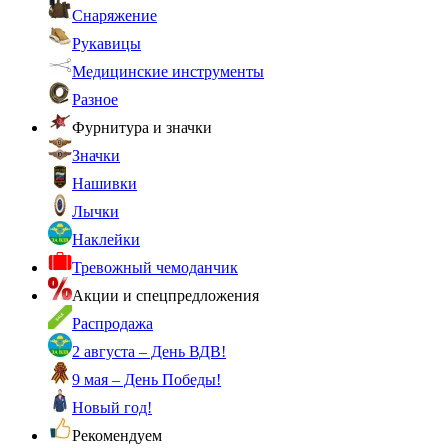
Снаряжение
Рукавицы
Медицинские инструменты
Разное
Фурнитура и значки
Значки
Нашивки
Лычки
Наклейки
Тревожный чемоданчик
Акции и спецпредложения
Распродажа
2 августа – День ВДВ!
9 мая – День Победы!
Новый год!
Рекомендуем