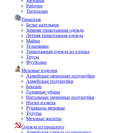
Меховые
Рабочие
Трехпалые
Трикотаж
Белье нательное
Зимняя трикотажная одежда
Летняя трикотажная одежда
Майки
Тельняшки
Трикотажная одежда из хлопка
Трусы
Футболки
Меховые изделия
Армейские овчинные полушубки
Армейские полушубки
Бекеши
Головные уборы
Нагольные овчинные полушубки
Носки из меха
Рукавицы меховые
Тулупы
Меховые жилеты
Одежда из прошлого
Армейская одежда из прошлого