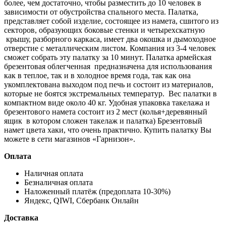
более, чем достаточно, чтобы разместить до 10 человек в
зависимости от обустройства спального места. Палатка,
представляет собой изделие, состоящее из намета, сшитого из
секторов, образующих боковые стенки и четырехскатную
крышу, разборного каркаса, имеет два окошка и дымоходное
отверстие с металлическим листом. Компания из 3-4 человек
сможет собрать эту палатку за 10 минут. Палатка армейская
брезентовая облегченная предназначена для использования
как в теплое, так и в холодное время года, так как она
укомплектована выходом под печь и состоит из материалов,
которые не боятся экстремальных температур. Вес палатки в
компактном виде около 40 кг. Удобная упаковка такелажа и
брезентового намета состоит из 2 мест (колья+деревянный
ящик в котором сложен такелаж и палатка) Брезентовый
намет цвета хаки, что очень практично. Купить палатку Вы
можете в сети магазинов «Гарнизон».
Оплата
Наличная оплата
Безналичная оплата
Наложенный платёж (предоплата 10-30%)
Яндекс, QIWI, Сбербанк Онлайн
Доставка