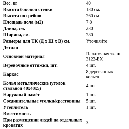
Вес, кг
40
Высота боковой стенки
180 см.
Высота по гребню
260 см.
Площадь пола (м2)
7.8
Длина, см.
280
Ширина, см.
280
Размеры для ТК (Д х Ш х В) см.
Уточняйте
Детали
Палаточная ткань
Основной материал
3122-ЕХ
Веревочные оттяжки, шт.
4 шт.
8 деревянных
Каркас
кольев
Колья металлические (уголок
4 шт.
стальной 40х40х5)
Наружный намёт
1 шт.
Соединительные уголки/крестовины
5 шт.
Утеплитель
1 шт.
Вместимость
При размещении людей на отдельных
3
кроватях