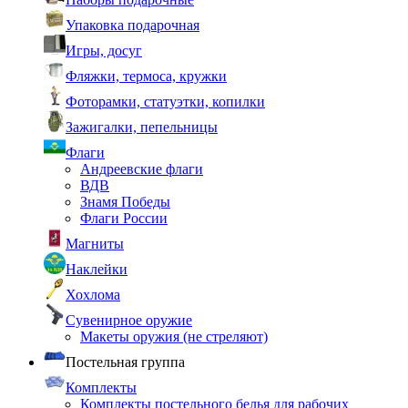
Упаковка подарочная
Игры, досуг
Фляжки, термоса, кружки
Фоторамки, статуэтки, копилки
Зажигалки, пепельницы
Флаги
Андреевские флаги
ВДВ
Знамя Победы
Флаги России
Магниты
Наклейки
Хохлома
Сувенирное оружие
Макеты оружия (не стреляют)
Постельная группа
Комплекты
Комплекты постельного белья для рабочих