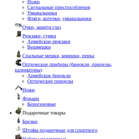
Ножи
Сигнальные приспособления
Умывальники
Фляги, котелки, умывальники
Очки, защита глаз
Рюкзаки, сумки
Армейские рюкзаки
Вещмешки
Спальные мешки, коврики, пенка
Оптические приборы (бинокли, прицелы,
калиматоры)
Армейские бинокли
Оптические прицелы
Ножи
Фонари
Керосиновые
Подарочные товары
Брелки
Штофы подарочные для спиртного
Наборы подарочные