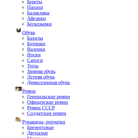
Береты
Папахи
Балаклавы
Афганки
Бескозырки
Обувь
Бахилы
Ботинки
Валенки
Носки
Сапоги
Унты
Зимняя обувь
Летняя обувь
Демисезонная обувь
Ремни
Генеральские ремни
Офицерские ремни
Ремни СССР
Солдатские ремни
Рукавицы, перчатки
Брезентовые
Двупалые