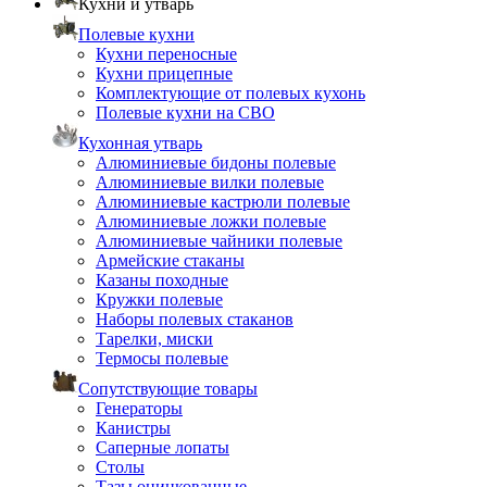
Кухни и утварь
Полевые кухни
Кухни переносные
Кухни прицепные
Комплектующие от полевых кухонь
Полевые кухни на СВО
Кухонная утварь
Алюминиевые бидоны полевые
Алюминиевые вилки полевые
Алюминиевые кастрюли полевые
Алюминиевые ложки полевые
Алюминиевые чайники полевые
Армейские стаканы
Казаны походные
Кружки полевые
Наборы полевых стаканов
Тарелки, миски
Термосы полевые
Сопутствующие товары
Генераторы
Канистры
Саперные лопаты
Столы
Тазы оцинкованные