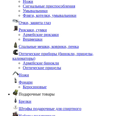
Ножи
Сигнальные приспособления
Умывальники
Фляги, котелки, умывальники
Очки, защита глаз
Рюкзаки, сумки
Армейские рюкзаки
Вещмешки
Спальные мешки, коврики, пенка
Оптические приборы (бинокли, прицелы,
калиматоры)
Армейские бинокли
Оптические прицелы
Ножи
Фонари
Керосиновые
Подарочные товары
Брелки
Штофы подарочные для спиртного
Наборы подарочные