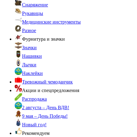
Снаряжение
Рукавицы
Медицинские инструменты
Разное
Фурнитура и значки
Значки
Нашивки
Лычки
Наклейки
Тревожный чемоданчик
Акции и спецпредложения
Распродажа
2 августа – День ВДВ!
9 мая – День Победы!
Новый год!
Рекомендуем