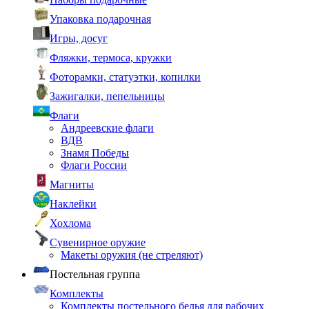
Упаковка подарочная
Игры, досуг
Фляжки, термоса, кружки
Фоторамки, статуэтки, копилки
Зажигалки, пепельницы
Флаги
Андреевские флаги
ВДВ
Знамя Победы
Флаги России
Магниты
Наклейки
Хохлома
Сувенирное оружие
Макеты оружия (не стреляют)
Постельная группа
Комплекты
Комплекты постельного белья для рабочих