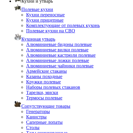
Кухни и утварь
Полевые кухни
Кухни переносные
Кухни прицепные
Комплектующие от полевых кухонь
Полевые кухни на СВО
Кухонная утварь
Алюминиевые бидоны полевые
Алюминиевые вилки полевые
Алюминиевые кастрюли полевые
Алюминиевые ложки полевые
Алюминиевые чайники полевые
Армейские стаканы
Казаны походные
Кружки полевые
Наборы полевых стаканов
Тарелки, миски
Термосы полевые
Сопутствующие товары
Генераторы
Канистры
Саперные лопаты
Столы
Тазы оцинкованные