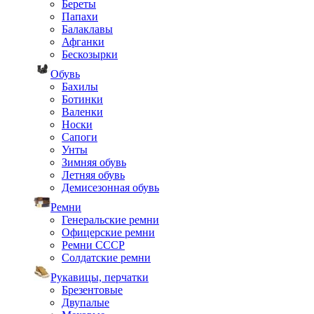
Береты
Папахи
Балаклавы
Афганки
Бескозырки
Обувь
Бахилы
Ботинки
Валенки
Носки
Сапоги
Унты
Зимняя обувь
Летняя обувь
Демисезонная обувь
Ремни
Генеральские ремни
Офицерские ремни
Ремни СССР
Солдатские ремни
Рукавицы, перчатки
Брезентовые
Двупалые