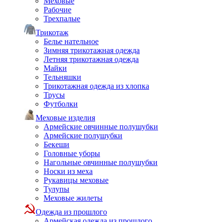
Меховые
Рабочие
Трехпалые
Трикотаж
Белье нательное
Зимняя трикотажная одежда
Летняя трикотажная одежда
Майки
Тельняшки
Трикотажная одежда из хлопка
Трусы
Футболки
Меховые изделия
Армейские овчинные полушубки
Армейские полушубки
Бекеши
Головные уборы
Нагольные овчинные полушубки
Носки из меха
Рукавицы меховые
Тулупы
Меховые жилеты
Одежда из прошлого
Армейская одежда из прошлого