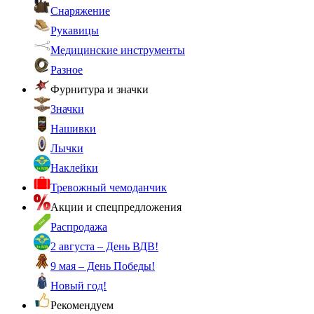
Снаряжение
Рукавицы
Медицинские инструменты
Разное
Фурнитура и значки
Значки
Нашивки
Лычки
Наклейки
Тревожный чемоданчик
Акции и спецпредложения
Распродажа
2 августа – День ВДВ!
9 мая – День Победы!
Новый год!
Рекомендуем