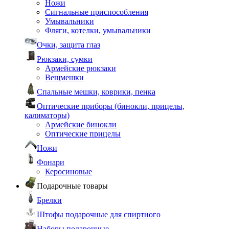
Ножи
Сигнальные приспособления
Умывальники
Фляги, котелки, умывальники
Очки, защита глаз
Рюкзаки, сумки
Армейские рюкзаки
Вещмешки
Спальные мешки, коврики, пенка
Оптические приборы (бинокли, прицелы,
калиматоры)
Армейские бинокли
Оптические прицелы
Ножи
Фонари
Керосиновые
Подарочные товары
Брелки
Штофы подарочные для спиртного
Наборы подарочные