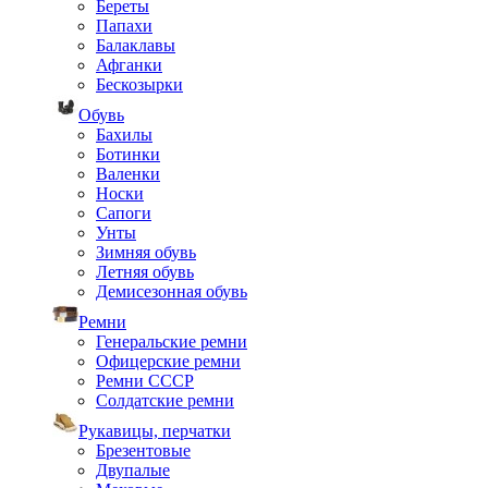
Береты
Папахи
Балаклавы
Афганки
Бескозырки
Обувь
Бахилы
Ботинки
Валенки
Носки
Сапоги
Унты
Зимняя обувь
Летняя обувь
Демисезонная обувь
Ремни
Генеральские ремни
Офицерские ремни
Ремни СССР
Солдатские ремни
Рукавицы, перчатки
Брезентовые
Двупалые