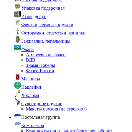
Упаковка подарочная
Игры, досуг
Фляжки, термоса, кружки
Фоторамки, статуэтки, копилки
Зажигалки, пепельницы
Флаги
Андреевские флаги
ВДВ
Знамя Победы
Флаги России
Магниты
Наклейки
Хохлома
Сувенирное оружие
Макеты оружия (не стреляют)
Постельная группа
Комплекты
Комплекты постельного белья для рабочих