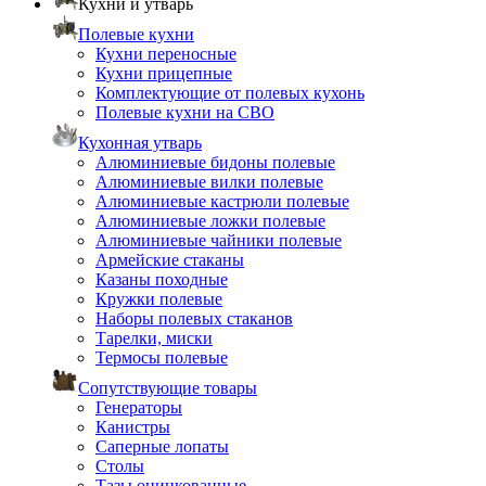
Кухни и утварь
Полевые кухни
Кухни переносные
Кухни прицепные
Комплектующие от полевых кухонь
Полевые кухни на СВО
Кухонная утварь
Алюминиевые бидоны полевые
Алюминиевые вилки полевые
Алюминиевые кастрюли полевые
Алюминиевые ложки полевые
Алюминиевые чайники полевые
Армейские стаканы
Казаны походные
Кружки полевые
Наборы полевых стаканов
Тарелки, миски
Термосы полевые
Сопутствующие товары
Генераторы
Канистры
Саперные лопаты
Столы
Тазы оцинкованные