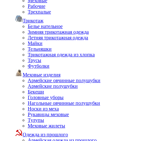
Меховые
Рабочие
Трехпалые
Трикотаж
Белье нательное
Зимняя трикотажная одежда
Летняя трикотажная одежда
Майки
Тельняшки
Трикотажная одежда из хлопка
Трусы
Футболки
Меховые изделия
Армейские овчинные полушубки
Армейские полушубки
Бекеши
Головные уборы
Нагольные овчинные полушубки
Носки из меха
Рукавицы меховые
Тулупы
Меховые жилеты
Одежда из прошлого
Армейская одежда из прошлого