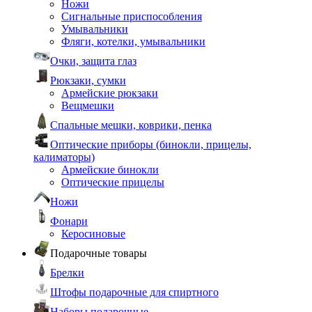
Ножи
Сигнальные приспособления
Умывальники
Фляги, котелки, умывальники
Очки, защита глаз
Рюкзаки, сумки
Армейские рюкзаки
Вещмешки
Спальные мешки, коврики, пенка
Оптические приборы (бинокли, прицелы,
калиматоры)
Армейские бинокли
Оптические прицелы
Ножи
Фонари
Керосиновые
Подарочные товары
Брелки
Штофы подарочные для спиртного
Наборы подарочные