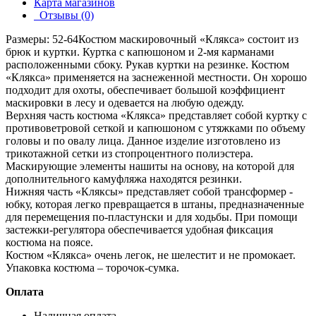
Карта магазинов
Отзывы (0)
Размеры: 52-64Костюм маскировочный «Клякса» состоит из
брюк и куртки. Куртка с капюшоном и 2-мя карманами
расположенными сбоку. Рукав куртки на резинке. Костюм
«Клякса» применяется на заснеженной местности. Он хорошо
подходит для охоты, обеспечивает большой коэффициент
маскировки в лесу и одевается на любую одежду.
Верхняя часть костюма «Клякса» представляет собой куртку с
противоветровой сеткой и капюшоном с утяжками по объему
головы и по овалу лица. Данное изделие изготовлено из
трикотажной сетки из стопроцентного полиэстера.
Маскирующие элементы нашиты на основу, на которой для
дополнительного камуфляжа находятся резинки.
Нижняя часть «Кляксы» представляет собой трансформер -
юбку, которая легко превращается в штаны, предназначенные
для перемещения по-пластунски и для ходьбы. При помощи
застежки-регулятора обеспечивается удобная фиксация
костюма на поясе.
Костюм «Клякса» очень легок, не шелестит и не промокает.
Упаковка костюма – торочок-сумка.
Оплата
Наличная оплата