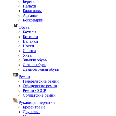
Береты
Папахи
Балаклавы
Афганки
Бескозырки
Обувь
Бахилы
Ботинки
Валенки
Носки
Сапоги
Унты
Зимняя обувь
Летняя обувь
Демисезонная обувь
Ремни
Генеральские ремни
Офицерские ремни
Ремни СССР
Солдатские ремни
Рукавицы, перчатки
Брезентовые
Двупалые