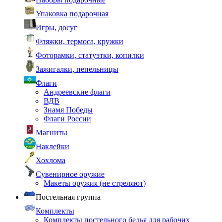
Упаковка подарочная
Игры, досуг
Фляжки, термоса, кружки
Фоторамки, статуэтки, копилки
Зажигалки, пепельницы
Флаги
Андреевские флаги
ВДВ
Знамя Победы
Флаги России
Магниты
Наклейки
Хохлома
Сувенирное оружие
Макеты оружия (не стреляют)
Постельная группа
Комплекты
Комплекты постельного белья для рабочих