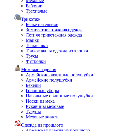
Меховые
Рабочие
Трехпалые
Трикотаж
Белье нательное
Зимняя трикотажная одежда
Летняя трикотажная одежда
Майки
Тельняшки
Трикотажная одежда из хлопка
Трусы
Футболки
Меховые изделия
Армейские овчинные полушубки
Армейские полушубки
Бекеши
Головные уборы
Нагольные овчинные полушубки
Носки из меха
Рукавицы меховые
Тулупы
Меховые жилеты
Одежда из прошлого
Армейская одежда из прошлого