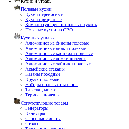
Кухни и утварь
Полевые кухни
Кухни переносные
Кухни прицепные
Комплектующие от полевых кухонь
Полевые кухни на СВО
Кухонная утварь
Алюминиевые бидоны полевые
Алюминиевые вилки полевые
Алюминиевые кастрюли полевые
Алюминиевые ложки полевые
Алюминиевые чайники полевые
Армейские стаканы
Казаны походные
Кружки полевые
Наборы полевых стаканов
Тарелки, миски
Термосы полевые
Сопутствующие товары
Генераторы
Канистры
Саперные лопаты
Столы
Тазы оцинкованные