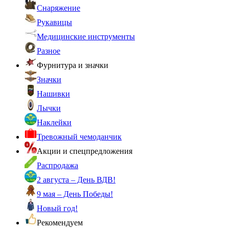
Снаряжение
Рукавицы
Медицинские инструменты
Разное
Фурнитура и значки
Значки
Нашивки
Лычки
Наклейки
Тревожный чемоданчик
Акции и спецпредложения
Распродажа
2 августа – День ВДВ!
9 мая – День Победы!
Новый год!
Рекомендуем