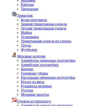
Меховые
Рабочие
Трехпалые
Трикотаж
Белье нательное
Зимняя трикотажная одежда
Летняя трикотажная одежда
Майки
Тельняшки
Трикотажная одежда из хлопка
Трусы
Футболки
Меховые изделия
Армейские овчинные полушубки
Армейские полушубки
Бекеши
Головные уборы
Нагольные овчинные полушубки
Носки из меха
Рукавицы меховые
Тулупы
Меховые жилеты
Одежда из прошлого
Армейская одежда из прошлого