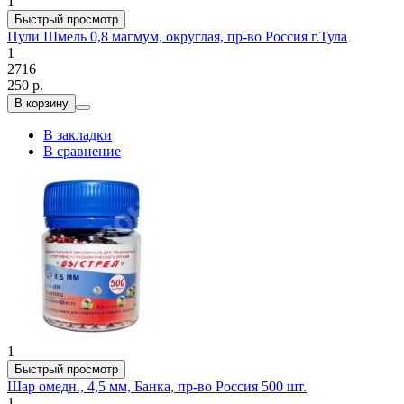
1
Быстрый просмотр
Пули Шмель 0,8 магмум, округлая, пр-во Россия г.Тула
1
2716
250 р.
В корзину
В закладки
В сравнение
1
Быстрый просмотр
Шар омедн., 4,5 мм, Банка, пр-во Россия 500 шт.
1