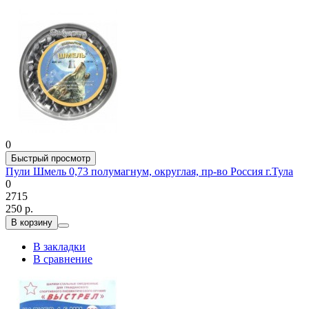
0
Быстрый просмотр
Пули Шмель 0,73 полумагнум, округлая, пр-во Россия г.Тула
0
2715
250 р.
В корзину
В закладки
В сравнение