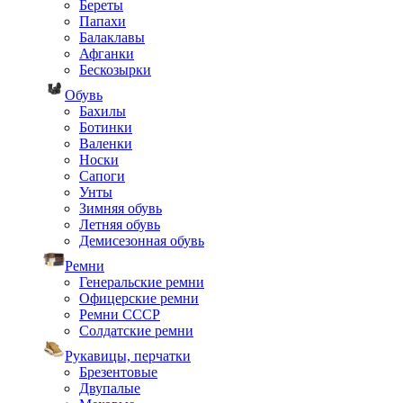
Береты
Папахи
Балаклавы
Афганки
Бескозырки
Обувь
Бахилы
Ботинки
Валенки
Носки
Сапоги
Унты
Зимняя обувь
Летняя обувь
Демисезонная обувь
Ремни
Генеральские ремни
Офицерские ремни
Ремни СССР
Солдатские ремни
Рукавицы, перчатки
Брезентовые
Двупалые