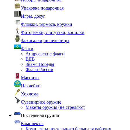
Упаковка подарочная
Игры, досуг
Фляжки, термоса, кружки
Фоторамки, статуэтки, копилки
Зажигалки, пепельницы
Флаги
Андреевские флаги
ВДВ
Знамя Победы
Флаги России
Магниты
Наклейки
Хохлома
Сувенирное оружие
Макеты оружия (не стреляют)
Постельная группа
Комплекты
Комплекты постельного белья для рабочих