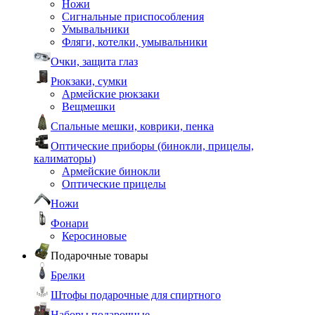
Ножи
Сигнальные приспособления
Умывальники
Фляги, котелки, умывальники
Очки, защита глаз
Рюкзаки, сумки
Армейские рюкзаки
Вещмешки
Спальные мешки, коврики, пенка
Оптические приборы (бинокли, прицелы,
калиматоры)
Армейские бинокли
Оптические прицелы
Ножи
Фонари
Керосиновые
Подарочные товары
Брелки
Штофы подарочные для спиртного
Наборы подарочные