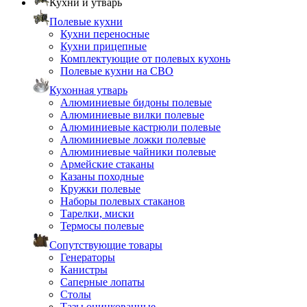
Кухни и утварь
Полевые кухни
Кухни переносные
Кухни прицепные
Комплектующие от полевых кухонь
Полевые кухни на СВО
Кухонная утварь
Алюминиевые бидоны полевые
Алюминиевые вилки полевые
Алюминиевые кастрюли полевые
Алюминиевые ложки полевые
Алюминиевые чайники полевые
Армейские стаканы
Казаны походные
Кружки полевые
Наборы полевых стаканов
Тарелки, миски
Термосы полевые
Сопутствующие товары
Генераторы
Канистры
Саперные лопаты
Столы
Тазы оцинкованные