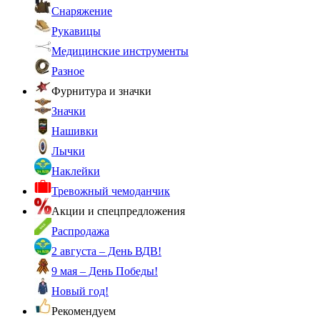
Снаряжение
Рукавицы
Медицинские инструменты
Разное
Фурнитура и значки
Значки
Нашивки
Лычки
Наклейки
Тревожный чемоданчик
Акции и спецпредложения
Распродажа
2 августа – День ВДВ!
9 мая – День Победы!
Новый год!
Рекомендуем