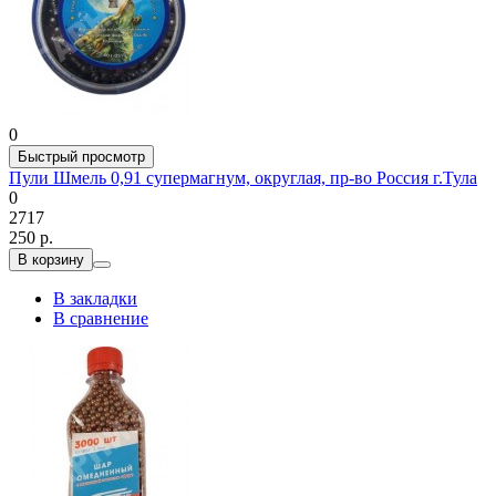
0
Быстрый просмотр
Пули Шмель 0,91 супермагнум, округлая, пр-во Россия г.Тула
0
2717
250 р.
В корзину
В закладки
В сравнение