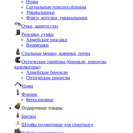
Ножи
Сигнальные приспособления
Умывальники
Фляги, котелки, умывальники
Очки, защита глаз
Рюкзаки, сумки
Армейские рюкзаки
Вещмешки
Спальные мешки, коврики, пенка
Оптические приборы (бинокли, прицелы,
калиматоры)
Армейские бинокли
Оптические прицелы
Ножи
Фонари
Керосиновые
Подарочные товары
Брелки
Штофы подарочные для спиртного
Наборы подарочные