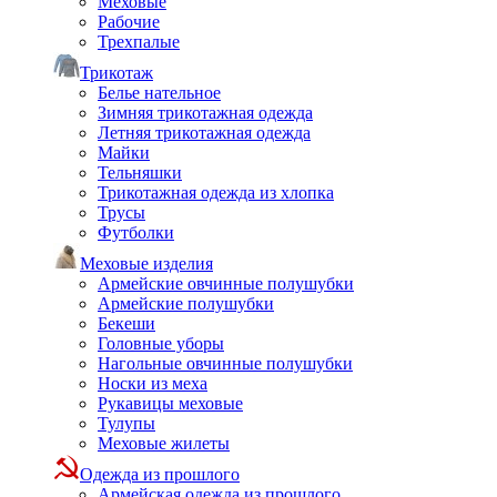
Меховые
Рабочие
Трехпалые
Трикотаж
Белье нательное
Зимняя трикотажная одежда
Летняя трикотажная одежда
Майки
Тельняшки
Трикотажная одежда из хлопка
Трусы
Футболки
Меховые изделия
Армейские овчинные полушубки
Армейские полушубки
Бекеши
Головные уборы
Нагольные овчинные полушубки
Носки из меха
Рукавицы меховые
Тулупы
Меховые жилеты
Одежда из прошлого
Армейская одежда из прошлого