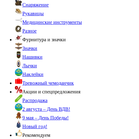
Снаряжение
Рукавицы
Медицинские инструменты
Разное
Фурнитура и значки
Значки
Нашивки
Лычки
Наклейки
Тревожный чемоданчик
Акции и спецпредложения
Распродажа
2 августа – День ВДВ!
9 мая – День Победы!
Новый год!
Рекомендуем