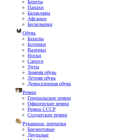
Береты
Папахи
Балаклавы
Афганки
Бескозырки
Обувь
Бахилы
Ботинки
Валенки
Носки
Сапоги
Унты
Зимняя обувь
Летняя обувь
Демисезонная обувь
Ремни
Генеральские ремни
Офицерские ремни
Ремни СССР
Солдатские ремни
Рукавицы, перчатки
Брезентовые
Двупалые