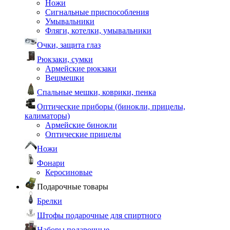
Ножи
Сигнальные приспособления
Умывальники
Фляги, котелки, умывальники
Очки, защита глаз
Рюкзаки, сумки
Армейские рюкзаки
Вещмешки
Спальные мешки, коврики, пенка
Оптические приборы (бинокли, прицелы,
калиматоры)
Армейские бинокли
Оптические прицелы
Ножи
Фонари
Керосиновые
Подарочные товары
Брелки
Штофы подарочные для спиртного
Наборы подарочные