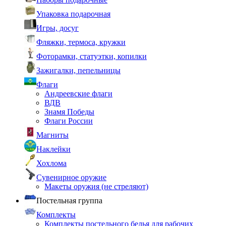
Упаковка подарочная
Игры, досуг
Фляжки, термоса, кружки
Фоторамки, статуэтки, копилки
Зажигалки, пепельницы
Флаги
Андреевские флаги
ВДВ
Знамя Победы
Флаги России
Магниты
Наклейки
Хохлома
Сувенирное оружие
Макеты оружия (не стреляют)
Постельная группа
Комплекты
Комплекты постельного белья для рабочих