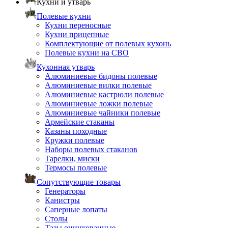
Кухни и утварь
Полевые кухни
Кухни переносные
Кухни прицепные
Комплектующие от полевых кухонь
Полевые кухни на СВО
Кухонная утварь
Алюминиевые бидоны полевые
Алюминиевые вилки полевые
Алюминиевые кастрюли полевые
Алюминиевые ложки полевые
Алюминиевые чайники полевые
Армейские стаканы
Казаны походные
Кружки полевые
Наборы полевых стаканов
Тарелки, миски
Термосы полевые
Сопутствующие товары
Генераторы
Канистры
Саперные лопаты
Столы
Тазы оцинкованные