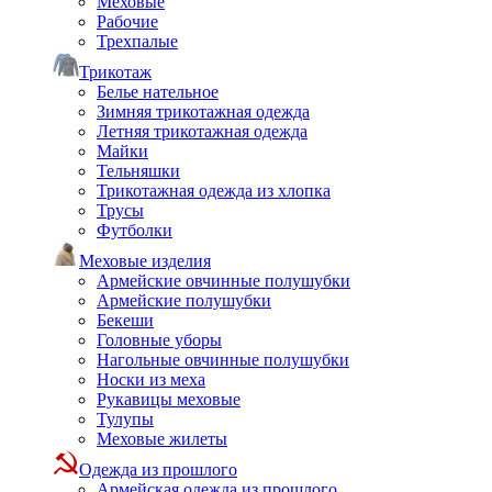
Меховые
Рабочие
Трехпалые
Трикотаж
Белье нательное
Зимняя трикотажная одежда
Летняя трикотажная одежда
Майки
Тельняшки
Трикотажная одежда из хлопка
Трусы
Футболки
Меховые изделия
Армейские овчинные полушубки
Армейские полушубки
Бекеши
Головные уборы
Нагольные овчинные полушубки
Носки из меха
Рукавицы меховые
Тулупы
Меховые жилеты
Одежда из прошлого
Армейская одежда из прошлого