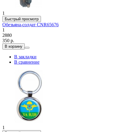
1
Быстрый просмотр
Обезьяна-солдат CNR65676
1
2880
350 р.
В корзину
В закладки
В сравнение
1