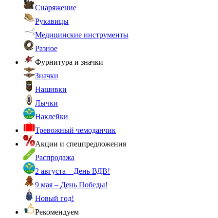
Снаряжение
Рукавицы
Медицинские инструменты
Разное
Фурнитура и значки
Значки
Нашивки
Лычки
Наклейки
Тревожный чемоданчик
Акции и спецпредложения
Распродажа
2 августа – День ВДВ!
9 мая – День Победы!
Новый год!
Рекомендуем