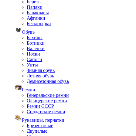
Береты
Папахи
Балаклавы
Афганки
Бескозырки
Обувь
Бахилы
Ботинки
Валенки
Носки
Сапоги
Унты
Зимняя обувь
Летняя обувь
Демисезонная обувь
Ремни
Генеральские ремни
Офицерские ремни
Ремни СССР
Солдатские ремни
Рукавицы, перчатки
Брезентовые
Двупалые