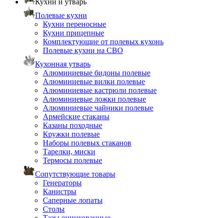
Кухни и утварь
Полевые кухни
Кухни переносные
Кухни прицепные
Комплектующие от полевых кухонь
Полевые кухни на СВО
Кухонная утварь
Алюминиевые бидоны полевые
Алюминиевые вилки полевые
Алюминиевые кастрюли полевые
Алюминиевые ложки полевые
Алюминиевые чайники полевые
Армейские стаканы
Казаны походные
Кружки полевые
Наборы полевых стаканов
Тарелки, миски
Термосы полевые
Сопутствующие товары
Генераторы
Канистры
Саперные лопаты
Столы
Тазы оцинкованные