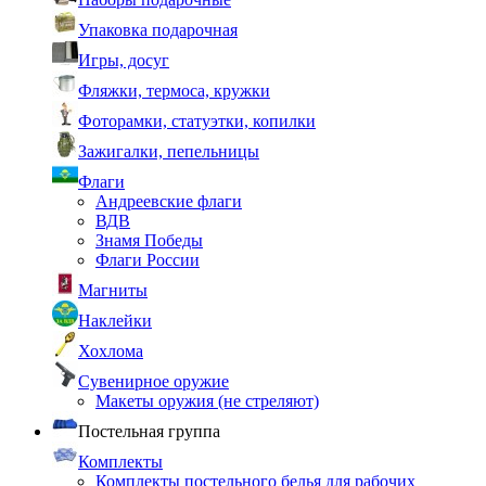
Упаковка подарочная
Игры, досуг
Фляжки, термоса, кружки
Фоторамки, статуэтки, копилки
Зажигалки, пепельницы
Флаги
Андреевские флаги
ВДВ
Знамя Победы
Флаги России
Магниты
Наклейки
Хохлома
Сувенирное оружие
Макеты оружия (не стреляют)
Постельная группа
Комплекты
Комплекты постельного белья для рабочих