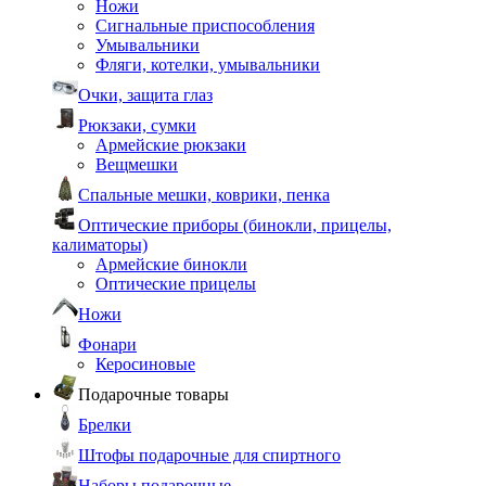
Ножи
Сигнальные приспособления
Умывальники
Фляги, котелки, умывальники
Очки, защита глаз
Рюкзаки, сумки
Армейские рюкзаки
Вещмешки
Спальные мешки, коврики, пенка
Оптические приборы (бинокли, прицелы,
калиматоры)
Армейские бинокли
Оптические прицелы
Ножи
Фонари
Керосиновые
Подарочные товары
Брелки
Штофы подарочные для спиртного
Наборы подарочные