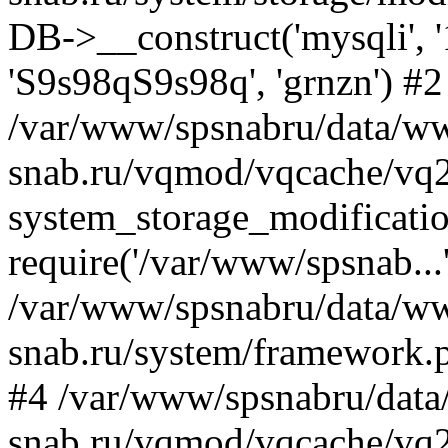
DB->__construct('mysqli', '1
'S9s98qS9s98q', 'grnzn') #2
/var/www/spsnabru/data/w
snab.ru/vqmod/vqcache/vq
system_storage_modificati
require('/var/www/spsnab...
/var/www/spsnabru/data/w
snab.ru/system/framework.p
#4 /var/www/spsnabru/dat
snab.ru/vqmod/vqcache/vq2