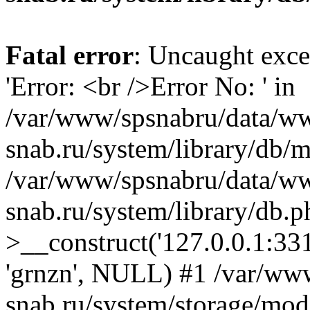
Fatal error
: Uncaught exce
'Error: <br />Error No: ' in
/var/www/spsnabru/data/w
snab.ru/system/library/db/m
/var/www/spsnabru/data/w
snab.ru/system/library/db
>__construct('127.0.0.1:331
'grnzn', NULL) #1 /var/ww
snab.ru/system/storage/modi