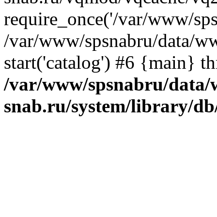
require_once('/var/www/spsn
/var/www/spsnabru/data/ww
start('catalog') #6 {main} t
/var/www/spsnabru/data/
snab.ru/system/library/db