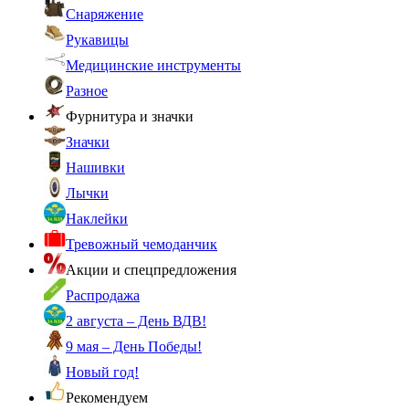
Снаряжение
Рукавицы
Медицинские инструменты
Разное
Фурнитура и значки
Значки
Нашивки
Лычки
Наклейки
Тревожный чемоданчик
Акции и спецпредложения
Распродажа
2 августа – День ВДВ!
9 мая – День Победы!
Новый год!
Рекомендуем