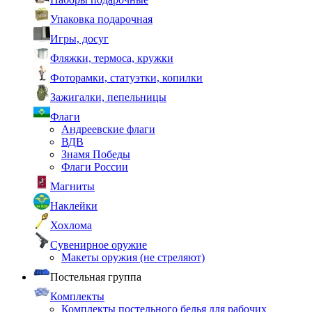
Упаковка подарочная
Игры, досуг
Фляжки, термоса, кружки
Фоторамки, статуэтки, копилки
Зажигалки, пепельницы
Флаги
Андреевские флаги
ВДВ
Знамя Победы
Флаги России
Магниты
Наклейки
Хохлома
Сувенирное оружие
Макеты оружия (не стреляют)
Постельная группа
Комплекты
Комплекты постельного белья для рабочих