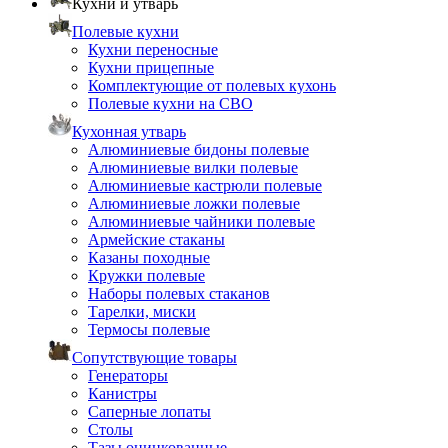
Кухни и утварь
Полевые кухни
Кухни переносные
Кухни прицепные
Комплектующие от полевых кухонь
Полевые кухни на СВО
Кухонная утварь
Алюминиевые бидоны полевые
Алюминиевые вилки полевые
Алюминиевые кастрюли полевые
Алюминиевые ложки полевые
Алюминиевые чайники полевые
Армейские стаканы
Казаны походные
Кружки полевые
Наборы полевых стаканов
Тарелки, миски
Термосы полевые
Сопутствующие товары
Генераторы
Канистры
Саперные лопаты
Столы
Тазы оцинкованные