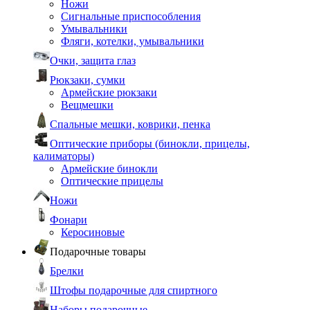
Ножи
Сигнальные приспособления
Умывальники
Фляги, котелки, умывальники
Очки, защита глаз
Рюкзаки, сумки
Армейские рюкзаки
Вещмешки
Спальные мешки, коврики, пенка
Оптические приборы (бинокли, прицелы,
калиматоры)
Армейские бинокли
Оптические прицелы
Ножи
Фонари
Керосиновые
Подарочные товары
Брелки
Штофы подарочные для спиртного
Наборы подарочные