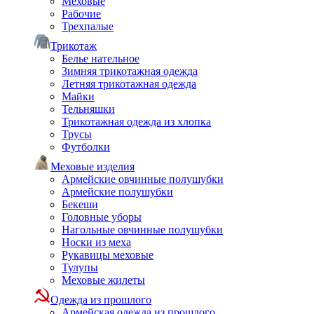
Меховые
Рабочие
Трехпалые
Трикотаж
Белье нательное
Зимняя трикотажная одежда
Летняя трикотажная одежда
Майки
Тельняшки
Трикотажная одежда из хлопка
Трусы
Футболки
Меховые изделия
Армейские овчинные полушубки
Армейские полушубки
Бекеши
Головные уборы
Нагольные овчинные полушубки
Носки из меха
Рукавицы меховые
Тулупы
Меховые жилеты
Одежда из прошлого
Армейская одежда из прошлого