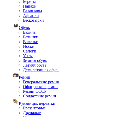
Береты
Папахи
Балаклавы
Афганки
Бескозырки
Обувь
Бахилы
Ботинки
Валенки
Носки
Сапоги
Унты
Зимняя обувь
Летняя обувь
Демисезонная обувь
Ремни
Генеральские ремни
Офицерские ремни
Ремни СССР
Солдатские ремни
Рукавицы, перчатки
Брезентовые
Двупалые