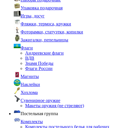
Упаковка подарочная
Игры, досуг
Фляжки, термоса, кружки
Фоторамки, статуэтки, копилки
Зажигалки, пепельницы
Флаги
Андреевские флаги
ВДВ
Знамя Победы
Флаги России
Магниты
Наклейки
Хохлома
Сувенирное оружие
Макеты оружия (не стреляют)
Постельная группа
Комплекты
Комплекты постельного белья для рабочих