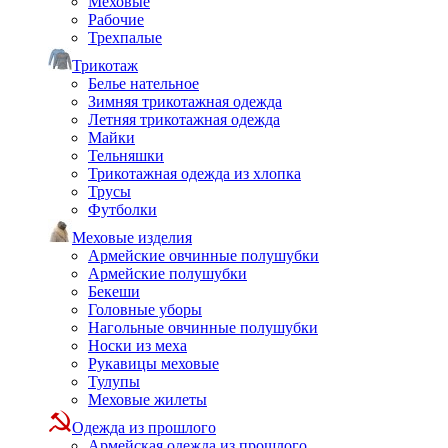
Меховые
Рабочие
Трехпалые
Трикотаж
Белье нательное
Зимняя трикотажная одежда
Летняя трикотажная одежда
Майки
Тельняшки
Трикотажная одежда из хлопка
Трусы
Футболки
Меховые изделия
Армейские овчинные полушубки
Армейские полушубки
Бекеши
Головные уборы
Нагольные овчинные полушубки
Носки из меха
Рукавицы меховые
Тулупы
Меховые жилеты
Одежда из прошлого
Армейская одежда из прошлого