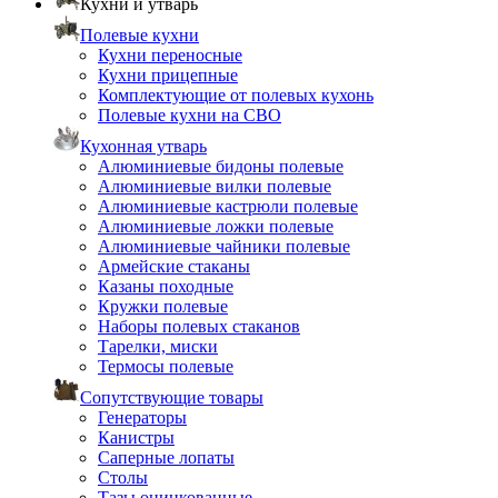
Кухни и утварь
Полевые кухни
Кухни переносные
Кухни прицепные
Комплектующие от полевых кухонь
Полевые кухни на СВО
Кухонная утварь
Алюминиевые бидоны полевые
Алюминиевые вилки полевые
Алюминиевые кастрюли полевые
Алюминиевые ложки полевые
Алюминиевые чайники полевые
Армейские стаканы
Казаны походные
Кружки полевые
Наборы полевых стаканов
Тарелки, миски
Термосы полевые
Сопутствующие товары
Генераторы
Канистры
Саперные лопаты
Столы
Тазы оцинкованные