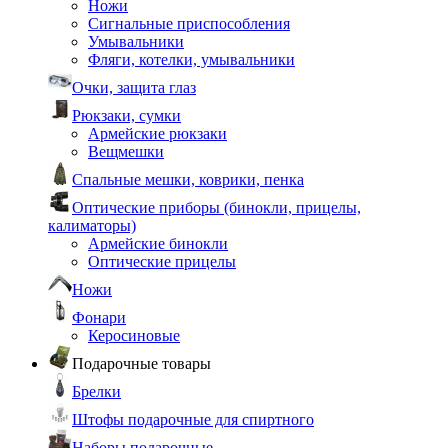
Ножи
Сигнальные приспособления
Умывальники
Фляги, котелки, умывальники
Очки, защита глаз
Рюкзаки, сумки
Армейские рюкзаки
Вещмешки
Спальные мешки, коврики, пенка
Оптические приборы (бинокли, прицелы,
калиматоры)
Армейские бинокли
Оптические прицелы
Ножи
Фонари
Керосиновые
Подарочные товары
Брелки
Штофы подарочные для спиртного
Наборы подарочные