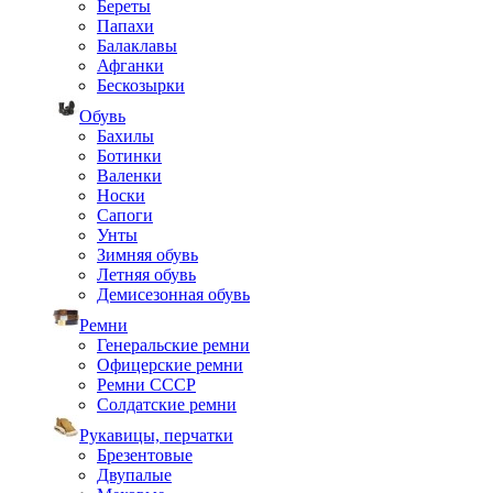
Береты
Папахи
Балаклавы
Афганки
Бескозырки
Обувь
Бахилы
Ботинки
Валенки
Носки
Сапоги
Унты
Зимняя обувь
Летняя обувь
Демисезонная обувь
Ремни
Генеральские ремни
Офицерские ремни
Ремни СССР
Солдатские ремни
Рукавицы, перчатки
Брезентовые
Двупалые