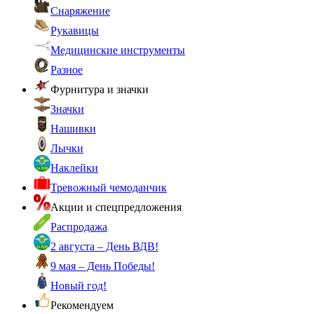
Снаряжение
Рукавицы
Медицинские инструменты
Разное
Фурнитура и значки
Значки
Нашивки
Лычки
Наклейки
Тревожный чемоданчик
Акции и спецпредложения
Распродажа
2 августа – День ВДВ!
9 мая – День Победы!
Новый год!
Рекомендуем