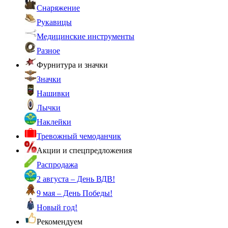
Снаряжение
Рукавицы
Медицинские инструменты
Разное
Фурнитура и значки
Значки
Нашивки
Лычки
Наклейки
Тревожный чемоданчик
Акции и спецпредложения
Распродажа
2 августа – День ВДВ!
9 мая – День Победы!
Новый год!
Рекомендуем