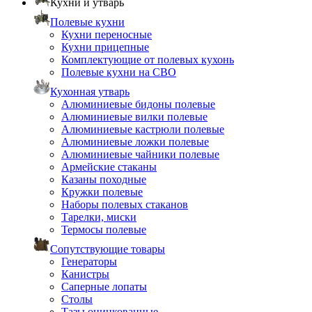
Кухни и утварь
Полевые кухни
Кухни переносные
Кухни прицепные
Комплектующие от полевых кухонь
Полевые кухни на СВО
Кухонная утварь
Алюминиевые бидоны полевые
Алюминиевые вилки полевые
Алюминиевые кастрюли полевые
Алюминиевые ложки полевые
Алюминиевые чайники полевые
Армейские стаканы
Казаны походные
Кружки полевые
Наборы полевых стаканов
Тарелки, миски
Термосы полевые
Сопутствующие товары
Генераторы
Канистры
Саперные лопаты
Столы
Тазы оцинкованные