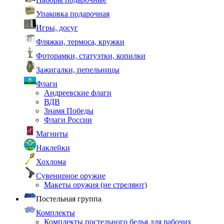
Упаковка подарочная
Игры, досуг
Фляжки, термоса, кружки
Фоторамки, статуэтки, копилки
Зажигалки, пепельницы
Флаги
Андреевские флаги
ВДВ
Знамя Победы
Флаги России
Магниты
Наклейки
Хохлома
Сувенирное оружие
Макеты оружия (не стреляют)
Постельная группа
Комплекты
Комплекты постельного белья для рабочих