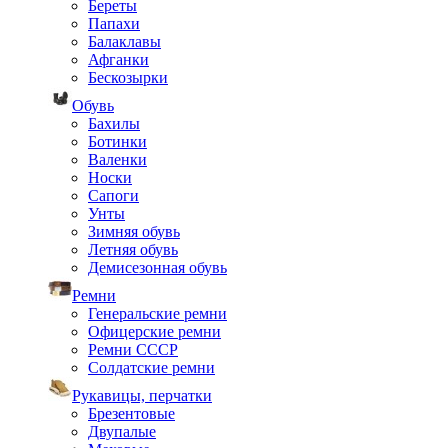
Береты
Папахи
Балаклавы
Афганки
Бескозырки
Обувь
Бахилы
Ботинки
Валенки
Носки
Сапоги
Унты
Зимняя обувь
Летняя обувь
Демисезонная обувь
Ремни
Генеральские ремни
Офицерские ремни
Ремни СССР
Солдатские ремни
Рукавицы, перчатки
Брезентовые
Двупалые