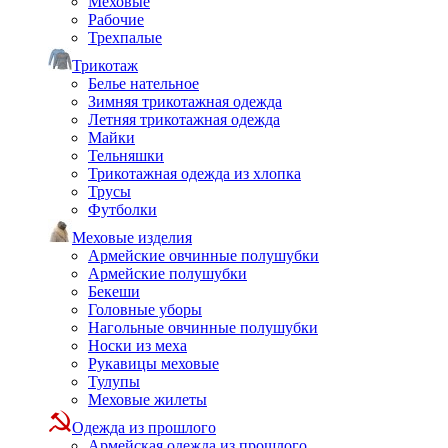
Меховые
Рабочие
Трехпалые
Трикотаж
Белье нательное
Зимняя трикотажная одежда
Летняя трикотажная одежда
Майки
Тельняшки
Трикотажная одежда из хлопка
Трусы
Футболки
Меховые изделия
Армейские овчинные полушубки
Армейские полушубки
Бекеши
Головные уборы
Нагольные овчинные полушубки
Носки из меха
Рукавицы меховые
Тулупы
Меховые жилеты
Одежда из прошлого
Армейская одежда из прошлого