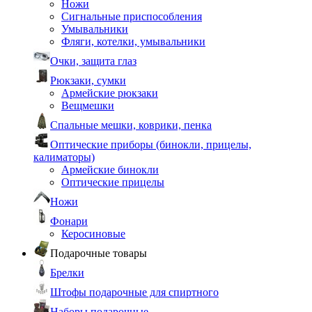
Ножи
Сигнальные приспособления
Умывальники
Фляги, котелки, умывальники
Очки, защита глаз
Рюкзаки, сумки
Армейские рюкзаки
Вещмешки
Спальные мешки, коврики, пенка
Оптические приборы (бинокли, прицелы,
калиматоры)
Армейские бинокли
Оптические прицелы
Ножи
Фонари
Керосиновые
Подарочные товары
Брелки
Штофы подарочные для спиртного
Наборы подарочные