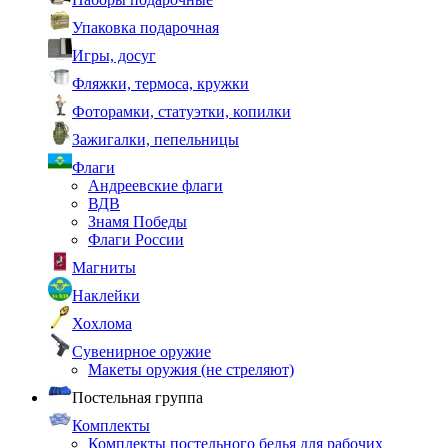
Упаковка подарочная
Игры, досуг
Фляжки, термоса, кружки
Фоторамки, статуэтки, копилки
Зажигалки, пепельницы
Флаги
Андреевские флаги
ВДВ
Знамя Победы
Флаги России
Магниты
Наклейки
Хохлома
Сувенирное оружие
Макеты оружия (не стреляют)
Постельная группа
Комплекты
Комплекты постельного белья для рабочих