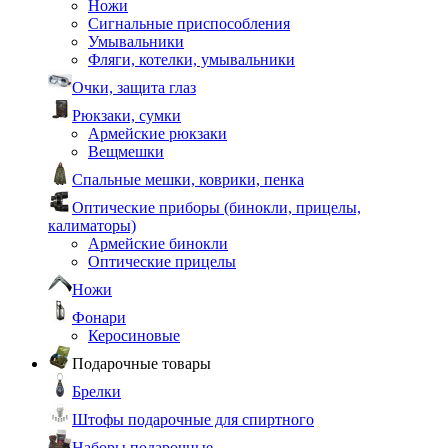
Ножи
Сигнальные приспособления
Умывальники
Фляги, котелки, умывальники
Очки, защита глаз
Рюкзаки, сумки
Армейские рюкзаки
Вещмешки
Спальные мешки, коврики, пенка
Оптические приборы (бинокли, прицелы,
калиматоры)
Армейские бинокли
Оптические прицелы
Ножи
Фонари
Керосиновые
Подарочные товары
Брелки
Штофы подарочные для спиртного
Наборы подарочные