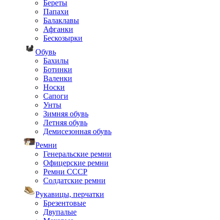
Береты
Папахи
Балаклавы
Афганки
Бескозырки
Обувь
Бахилы
Ботинки
Валенки
Носки
Сапоги
Унты
Зимняя обувь
Летняя обувь
Демисезонная обувь
Ремни
Генеральские ремни
Офицерские ремни
Ремни СССР
Солдатские ремни
Рукавицы, перчатки
Брезентовые
Двупалые