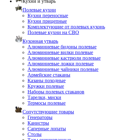
Кухни и утварь
Полевые кухни
Кухни переносные
Кухни прицепные
Комплектующие от полевых кухонь
Полевые кухни на СВО
Кухонная утварь
Алюминиевые бидоны полевые
Алюминиевые вилки полевые
Алюминиевые кастрюли полевые
Алюминиевые ложки полевые
Алюминиевые чайники полевые
Армейские стаканы
Казаны походные
Кружки полевые
Наборы полевых стаканов
Тарелки, миски
Термосы полевые
Сопутствующие товары
Генераторы
Канистры
Саперные лопаты
Столы
Тазы оцинкованные