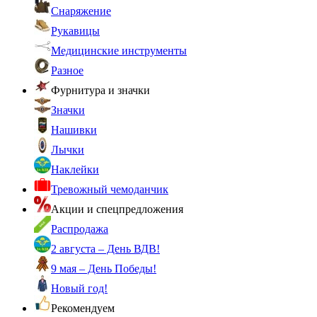
Снаряжение
Рукавицы
Медицинские инструменты
Разное
Фурнитура и значки
Значки
Нашивки
Лычки
Наклейки
Тревожный чемоданчик
Акции и спецпредложения
Распродажа
2 августа – День ВДВ!
9 мая – День Победы!
Новый год!
Рекомендуем