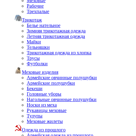
Меховые
Рабочие
Трехпалые
Трикотаж
Белье нательное
Зимняя трикотажная одежда
Летняя трикотажная одежда
Майки
Тельняшки
Трикотажная одежда из хлопка
Трусы
Футболки
Меховые изделия
Армейские овчинные полушубки
Армейские полушубки
Бекеши
Головные уборы
Нагольные овчинные полушубки
Носки из меха
Рукавицы меховые
Тулупы
Меховые жилеты
Одежда из прошлого
Армейская одежда из прошлого