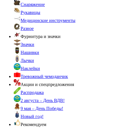
Снаряжение
Рукавицы
Медицинские инструменты
Разное
Фурнитура и значки
Значки
Нашивки
Лычки
Наклейки
Тревожный чемоданчик
Акции и спецпредложения
Распродажа
2 августа – День ВДВ!
9 мая – День Победы!
Новый год!
Рекомендуем