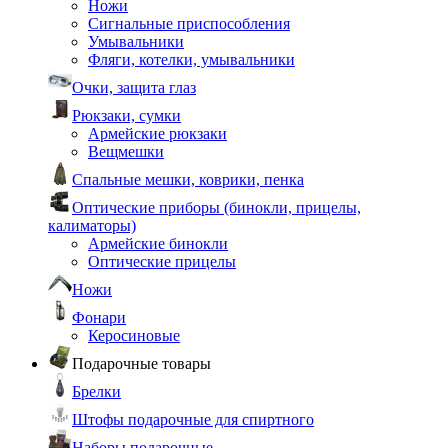
Ножи
Сигнальные приспособления
Умывальники
Фляги, котелки, умывальники
Очки, защита глаз
Рюкзаки, сумки
Армейские рюкзаки
Вещмешки
Спальные мешки, коврики, пенка
Оптические приборы (бинокли, прицелы,
калиматоры)
Армейские бинокли
Оптические прицелы
Ножи
Фонари
Керосиновые
Подарочные товары
Брелки
Штофы подарочные для спиртного
Наборы подарочные