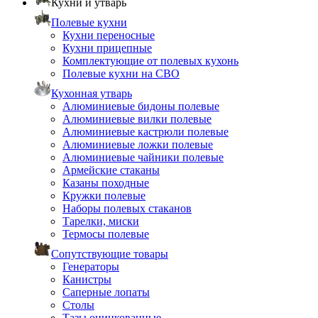
Кухни и утварь
Полевые кухни
Кухни переносные
Кухни прицепные
Комплектующие от полевых кухонь
Полевые кухни на СВО
Кухонная утварь
Алюминиевые бидоны полевые
Алюминиевые вилки полевые
Алюминиевые кастрюли полевые
Алюминиевые ложки полевые
Алюминиевые чайники полевые
Армейские стаканы
Казаны походные
Кружки полевые
Наборы полевых стаканов
Тарелки, миски
Термосы полевые
Сопутствующие товары
Генераторы
Канистры
Саперные лопаты
Столы
Тазы оцинкованные