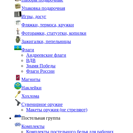
Упаковка подарочная
Игры, досуг
Фляжки, термоса, кружки
Фоторамки, статуэтки, копилки
Зажигалки, пепельницы
Флаги
Андреевские флаги
ВДВ
Знамя Победы
Флаги России
Магниты
Наклейки
Хохлома
Сувенирное оружие
Макеты оружия (не стреляют)
Постельная группа
Комплекты
Комплекты постельного белья для рабочих