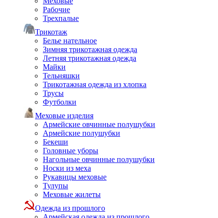
Меховые
Рабочие
Трехпалые
Трикотаж
Белье нательное
Зимняя трикотажная одежда
Летняя трикотажная одежда
Майки
Тельняшки
Трикотажная одежда из хлопка
Трусы
Футболки
Меховые изделия
Армейские овчинные полушубки
Армейские полушубки
Бекеши
Головные уборы
Нагольные овчинные полушубки
Носки из меха
Рукавицы меховые
Тулупы
Меховые жилеты
Одежда из прошлого
Армейская одежда из прошлого