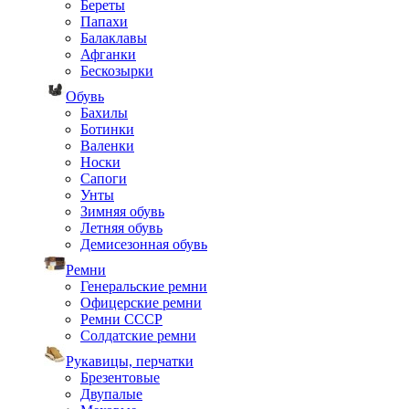
Береты
Папахи
Балаклавы
Афганки
Бескозырки
Обувь
Бахилы
Ботинки
Валенки
Носки
Сапоги
Унты
Зимняя обувь
Летняя обувь
Демисезонная обувь
Ремни
Генеральские ремни
Офицерские ремни
Ремни СССР
Солдатские ремни
Рукавицы, перчатки
Брезентовые
Двупалые