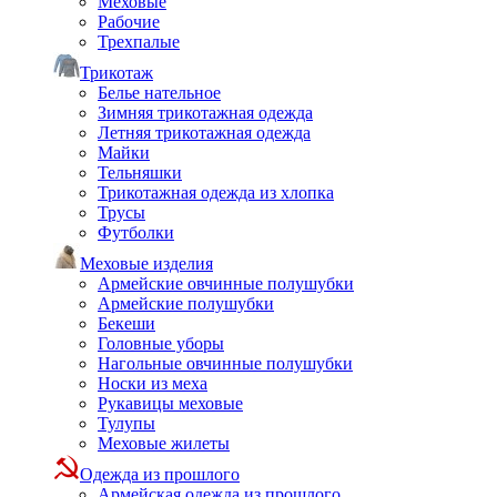
Меховые
Рабочие
Трехпалые
Трикотаж
Белье нательное
Зимняя трикотажная одежда
Летняя трикотажная одежда
Майки
Тельняшки
Трикотажная одежда из хлопка
Трусы
Футболки
Меховые изделия
Армейские овчинные полушубки
Армейские полушубки
Бекеши
Головные уборы
Нагольные овчинные полушубки
Носки из меха
Рукавицы меховые
Тулупы
Меховые жилеты
Одежда из прошлого
Армейская одежда из прошлого