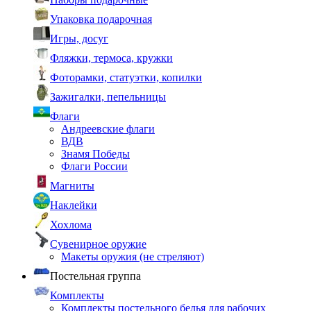
Упаковка подарочная
Игры, досуг
Фляжки, термоса, кружки
Фоторамки, статуэтки, копилки
Зажигалки, пепельницы
Флаги
Андреевские флаги
ВДВ
Знамя Победы
Флаги России
Магниты
Наклейки
Хохлома
Сувенирное оружие
Макеты оружия (не стреляют)
Постельная группа
Комплекты
Комплекты постельного белья для рабочих