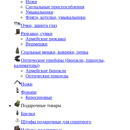
Ножи
Сигнальные приспособления
Умывальники
Фляги, котелки, умывальники
Очки, защита глаз
Рюкзаки, сумки
Армейские рюкзаки
Вещмешки
Спальные мешки, коврики, пенка
Оптические приборы (бинокли, прицелы,
калиматоры)
Армейские бинокли
Оптические прицелы
Ножи
Фонари
Керосиновые
Подарочные товары
Брелки
Штофы подарочные для спиртного
Наборы подарочные