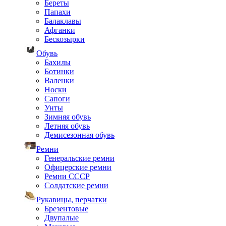
Береты
Папахи
Балаклавы
Афганки
Бескозырки
Обувь
Бахилы
Ботинки
Валенки
Носки
Сапоги
Унты
Зимняя обувь
Летняя обувь
Демисезонная обувь
Ремни
Генеральские ремни
Офицерские ремни
Ремни СССР
Солдатские ремни
Рукавицы, перчатки
Брезентовые
Двупалые