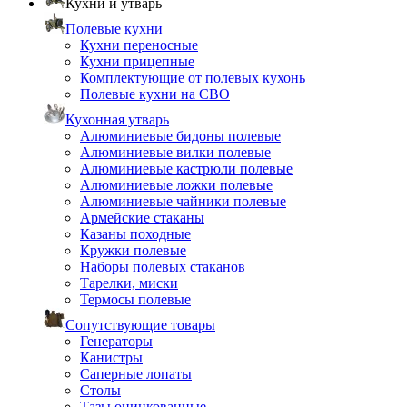
Кухни и утварь
Полевые кухни
Кухни переносные
Кухни прицепные
Комплектующие от полевых кухонь
Полевые кухни на СВО
Кухонная утварь
Алюминиевые бидоны полевые
Алюминиевые вилки полевые
Алюминиевые кастрюли полевые
Алюминиевые ложки полевые
Алюминиевые чайники полевые
Армейские стаканы
Казаны походные
Кружки полевые
Наборы полевых стаканов
Тарелки, миски
Термосы полевые
Сопутствующие товары
Генераторы
Канистры
Саперные лопаты
Столы
Тазы оцинкованные