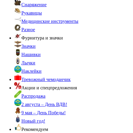
Снаряжение
Рукавицы
Медицинские инструменты
Разное
Фурнитура и значки
Значки
Нашивки
Лычки
Наклейки
Тревожный чемоданчик
Акции и спецпредложения
Распродажа
2 августа – День ВДВ!
9 мая – День Победы!
Новый год!
Рекомендуем