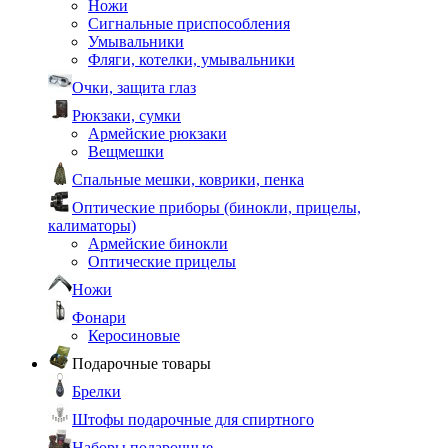
Ножи
Сигнальные приспособления
Умывальники
Фляги, котелки, умывальники
Очки, защита глаз
Рюкзаки, сумки
Армейские рюкзаки
Вещмешки
Спальные мешки, коврики, пенка
Оптические приборы (бинокли, прицелы,
калиматоры)
Армейские бинокли
Оптические прицелы
Ножи
Фонари
Керосиновые
Подарочные товары
Брелки
Штофы подарочные для спиртного
Наборы подарочные