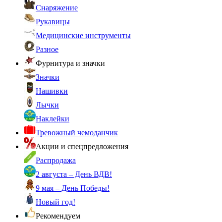
Снаряжение
Рукавицы
Медицинские инструменты
Разное
Фурнитура и значки
Значки
Нашивки
Лычки
Наклейки
Тревожный чемоданчик
Акции и спецпредложения
Распродажа
2 августа – День ВДВ!
9 мая – День Победы!
Новый год!
Рекомендуем