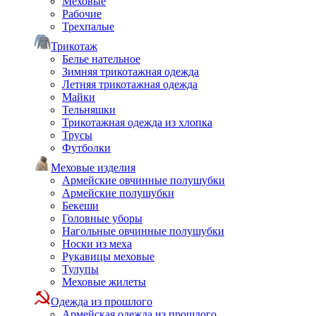
Меховые
Рабочие
Трехпалые
Трикотаж
Белье нательное
Зимняя трикотажная одежда
Летняя трикотажная одежда
Майки
Тельняшки
Трикотажная одежда из хлопка
Трусы
Футболки
Меховые изделия
Армейские овчинные полушубки
Армейские полушубки
Бекеши
Головные уборы
Нагольные овчинные полушубки
Носки из меха
Рукавицы меховые
Тулупы
Меховые жилеты
Одежда из прошлого
Армейская одежда из прошлого