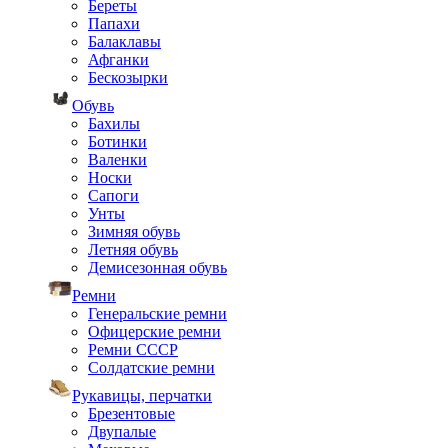
Береты
Папахи
Балаклавы
Афганки
Бескозырки
Обувь
Бахилы
Ботинки
Валенки
Носки
Сапоги
Унты
Зимняя обувь
Летняя обувь
Демисезонная обувь
Ремни
Генеральские ремни
Офицерские ремни
Ремни СССР
Солдатские ремни
Рукавицы, перчатки
Брезентовые
Двупалые