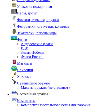
Упаковка подарочная
Игры, досуг
Фляжки, термоса, кружки
Фоторамки, статуэтки, копилки
Зажигалки, пепельницы
Флаги
Андреевские флаги
ВДВ
Знамя Победы
Флаги России
Магниты
Наклейки
Хохлома
Сувенирное оружие
Макеты оружия (не стреляют)
Постельная группа
Комплекты
Комплекты постельного белья для рабочих