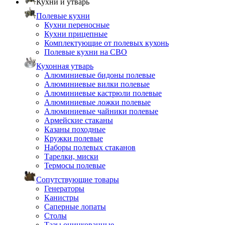
Кухни и утварь
Полевые кухни
Кухни переносные
Кухни прицепные
Комплектующие от полевых кухонь
Полевые кухни на СВО
Кухонная утварь
Алюминиевые бидоны полевые
Алюминиевые вилки полевые
Алюминиевые кастрюли полевые
Алюминиевые ложки полевые
Алюминиевые чайники полевые
Армейские стаканы
Казаны походные
Кружки полевые
Наборы полевых стаканов
Тарелки, миски
Термосы полевые
Сопутствующие товары
Генераторы
Канистры
Саперные лопаты
Столы
Тазы оцинкованные